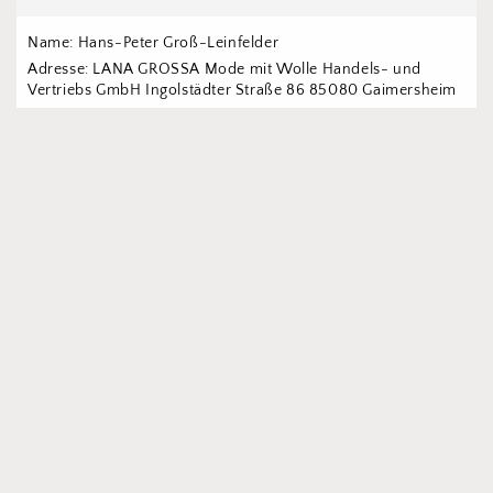
Name: Hans-Peter Groß-Leinfelder
Adresse: LANA GROSSA Mode mit Wolle Handels- und 
Vertriebs GmbH Ingolstädter Straße 86 85080 Gaimersheim
E-Mail: 
info@lanagrossa.de
Webseite: 
https://www.lana-grossa.de
Impressum
AGBs
Widerrufsbelehrung
Versandkosten
Datenschutzerklärung