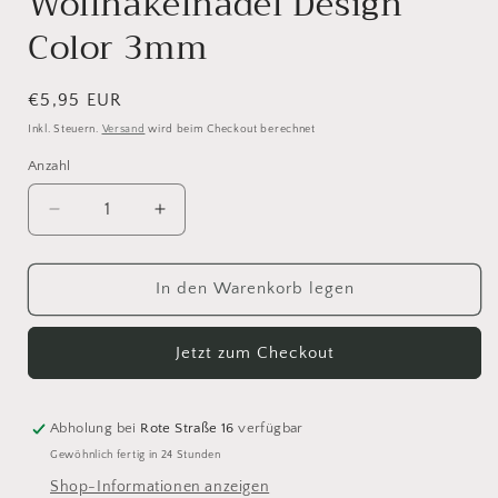
Wollhäkelnadel Design
Color 3mm
Normaler
€5,95 EUR
Preis
Inkl. Steuern.
Versand
wird beim Checkout berechnet
Anzahl
Anzahl
Verringere
Erhöhe
die
die
Menge
Menge
für
für
In den Warenkorb legen
Wollhäkelnadel
Wollhäkelnadel
Design
Design
Jetzt zum Checkout
Color
Color
3mm
3mm
Abholung bei
Rote Straße 16
verfügbar
Gewöhnlich fertig in 24 Stunden
Shop-Informationen anzeigen