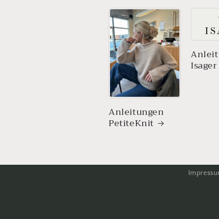
Anlei
Isager
Anleitungen
PetiteKnit
Impress