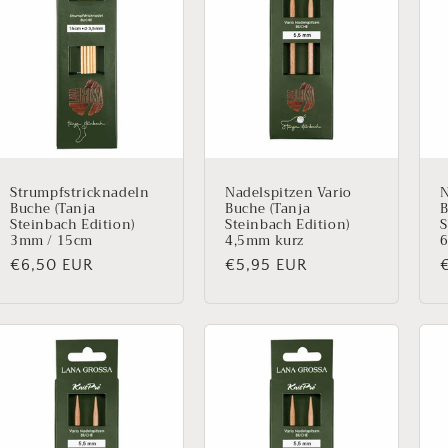
Strumpfstricknadeln
Nadelspitzen Vario
N
Buche (Tanja
Buche (Tanja
B
Steinbach Edition)
Steinbach Edition)
S
3mm / 15cm
4,5mm kurz
Normaler
€6,50 EUR
Normaler
€5,95 EUR
Preis
Preis
P