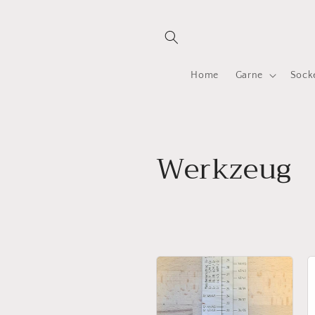
Direkt
zum
Inhalt
Home
Garne
Sock
K
Werkzeug
a
t
e
g