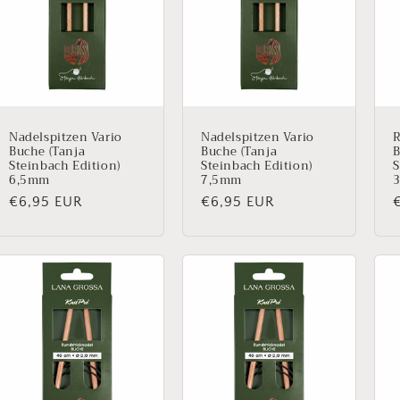
Nadelspitzen Vario
Nadelspitzen Vario
R
Buche (Tanja
Buche (Tanja
B
Steinbach Edition)
Steinbach Edition)
S
6,5mm
7,5mm
Normaler
€6,95 EUR
Normaler
€6,95 EUR
Preis
Preis
P