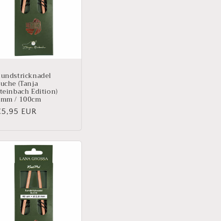
undstricknadel
uche (Tanja
teinbach Edition)
3mm / 100cm
Normaler
€5,95 EUR
reis