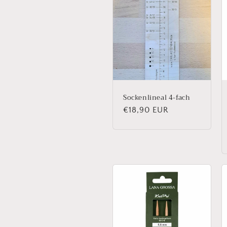
o
r
i
e
Sockenlineal 4-fach
Normaler
€18,90 EUR
:
Preis