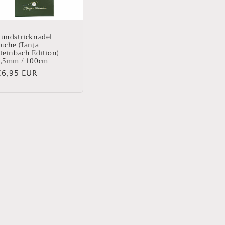
undstricknadel
uche (Tanja
teinbach Edition)
,5mm / 100cm
Normaler
€6,95 EUR
reis