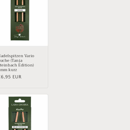
adelspitzen Vario
uche (Tanja
teinbach Edition)
6mm kurz
Normaler
€6,95 EUR
reis