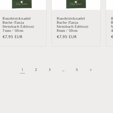
Rundstricknadel
Rundstricknadel
R
Buche (Tanja
Buche (Tanja
B
Steinbach Edition)
Steinbach Edition)
S
7mm / 50cm
8mm / 50cm
4
Normaler
€7,95 EUR
Normaler
€7,95 EUR
Preis
Preis
P
1
…
2
3
5