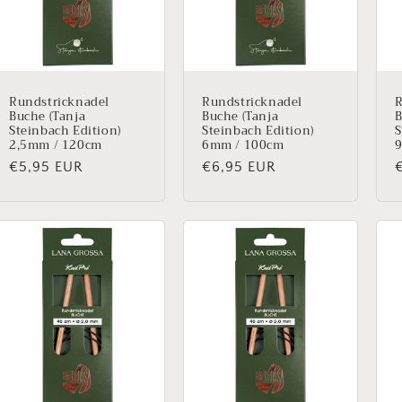
Rundstricknadel
Rundstricknadel
R
Buche (Tanja
Buche (Tanja
B
Steinbach Edition)
Steinbach Edition)
S
2,5mm / 120cm
6mm / 100cm
Normaler
€5,95 EUR
Normaler
€6,95 EUR
Preis
Preis
P