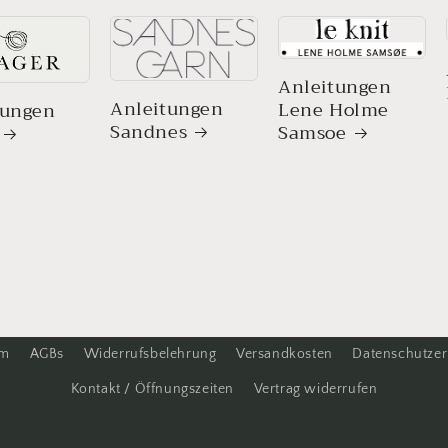
Anleitungen
Anleitungen
Lene Holme
tungen
Sandnes
Samsoe
um
AGBs
Widerrufsbelehrung
Versandkosten
Datenschutzer
Kontakt / Öffnungszeiten
Vertrag widerrufen