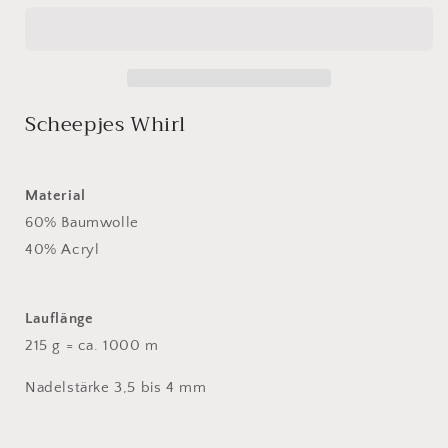
552
552
Pink
Pink
to
to
Wink
Wink
Scheepjes Whirl
Material
60% Baumwolle
40% Acryl
Lauflänge
215 g = ca. 1000 m
Nadelstärke 3,5 bis 4 mm