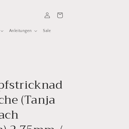
Einloggen
Warenkorb
Anleitungen
Sale
pfstricknad
che (Tanja
ach