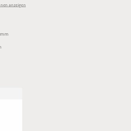
0cm
onen anzeigen
25mm
m