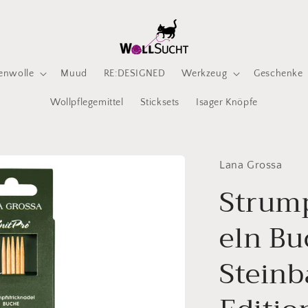
enwolle
Muud
RE:DESIGNED
Werkzeug
Geschenke
Wollpflegemittel
Sticksets
Isager Knöpfe
Lana Grossa
Strum
eln Bu
Steinb