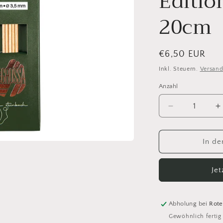
Editio
20cm
Normaler
€6,50 EUR
Preis
Inkl. Steuern.
Versan
Anzahl
Anzahl
Verringere
E
die
d
Menge
M
für
f
In de
Strumpfstric
S
Buche
B
Je
(Tanja
(
Steinbach
S
Edition)
E
2,75mm
2
Abholung bei
Rote
/
/
Gewöhnlich fertig