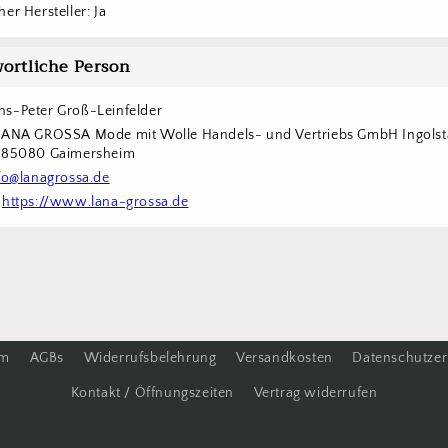
er Hersteller: Ja
ortliche Person
s-Peter Groß-Leinfelder
LANA GROSSA Mode mit Wolle Handels- und Vertriebs GmbH Ingolstä
6 85080 Gaimersheim
fo@lanagrossa.de
 
https://www.lana-grossa.de
um
AGBs
Widerrufsbelehrung
Versandkosten
Datenschutzer
Kontakt / Öffnungszeiten
Vertrag widerrufen