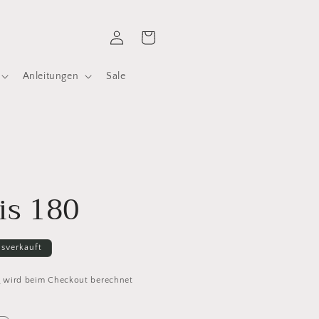
Einloggen
Warenkorb
Anleitungen
Sale
ris 180
sverkauft
d
wird beim Checkout berechnet