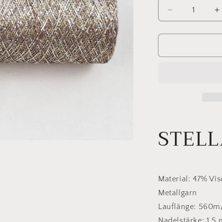
Verringere
E
die
d
Menge
M
für
f
Stellaris
S
180
1
STELL
Material: 47% Vis
Metallgarn
Lauflänge: 560m
Nadelstärke: 1,5