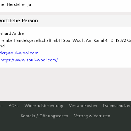
er Hersteller: Ja
ortliche Person
inhard Andre
Kremke Handelsgesellschaft mbH Soul Wool , Am Kanal 4,  D-19372 Ga
and
der@soul-wool.com
 
https://www.soul-wool.com/
um
AGBs
Widerrufsbelehrung
Versandkosten
Datenschutzer
Kontakt / Öffnungszeiten
Vertrag widerrufen