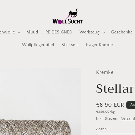
enwolle
Muud
RE:DESIGNED
Werkzeug
Geschenke
Wollpflegemittel
Sticksets
Isager Knöpfe
Kremke
Stella
Normaler
€8,90 EUR
Au
Grundpreis
€356,00/kg
Preis
Inkl. Steuern.
Versan
Anzahl
Anzahl