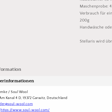
Maschenprobe: 4
Verbrauch für ei
200g
Handwäsche oder
Stellaris wird üb
formation
lerinformationen
emke / Soul Wool
 Am Kanal 4 D, 19372 Garwitz, Deutschland
der@soul-wool.com
 
https://www.soul-wool.com/