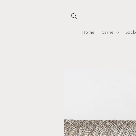
Direkt
zum
Inhalt
Home
Garne
Sock
Zu
Produktinformationen
springen