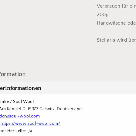
Verbrauch für ei
200g
Handwäsche oder
Stellaris wird üb
formation
lerinformationen
emke / Soul Wool
 Am Kanal 4 D, 19372 Garwitz, Deutschland
der@soul-wool.com
 
https://www.soul-wool.com/
er Hersteller: Ja