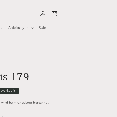
Einloggen
Warenkorb
Anleitungen
Sale
ris 179
sverkauft
d
wird beim Checkout berechnet