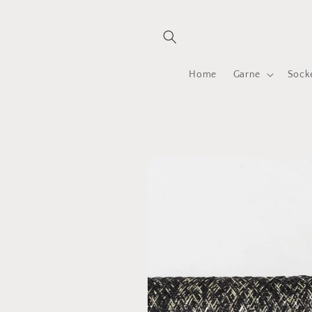
Direkt
zum
Inhalt
Home
Garne
Sock
Zu
Produktinformationen
springen