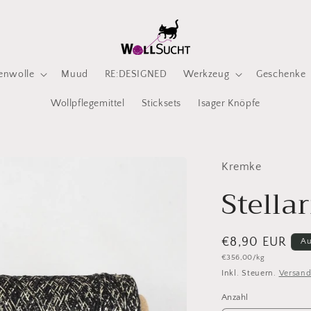
enwolle
Muud
RE:DESIGNED
Werkzeug
Geschenke
Wollpflegemittel
Sticksets
Isager Knöpfe
Kremke
Stella
Normaler
€8,90 EUR
Au
Grundpreis
€356,00/kg
Preis
Inkl. Steuern.
Versan
Anzahl
Anzahl