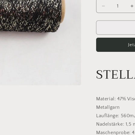
Verringere
E
die
d
Menge
M
für
f
Stellaris
S
179
1
Je
STELL
Material: 47% Vis
Metallgarn
Lauflänge: 560m
Nadelstärke: 1,5
Maschenprobe: 4