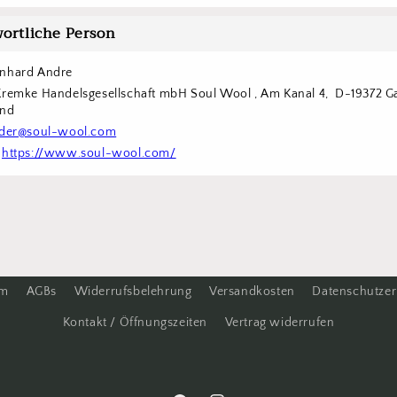
ortliche Person
inhard Andre
Kremke Handelsgesellschaft mbH Soul Wool , Am Kanal 4,  D-19372 Ga
and
der@soul-wool.com
 
https://www.soul-wool.com/
um
AGBs
Widerrufsbelehrung
Versandkosten
Datenschutzer
Kontakt / Öffnungszeiten
Vertrag widerrufen