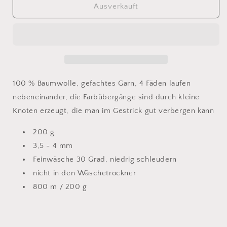
für
für
Ausverkauft
Shades
Shades
of
of
Cotton
Cotton
101
101
-
-
SONDERPREIS
SONDERPREIS
100 % Baumwolle, gefachtes Garn, 4 Fäden laufen
nebeneinander, die Farbübergänge sind durch kleine
Knoten erzeugt, die man im Gestrick gut verbergen kann
200 g
3,5 - 4 mm
Feinwäsche 30 Grad, niedrig schleudern
nicht in den Wäschetrockner
800 m / 200 g