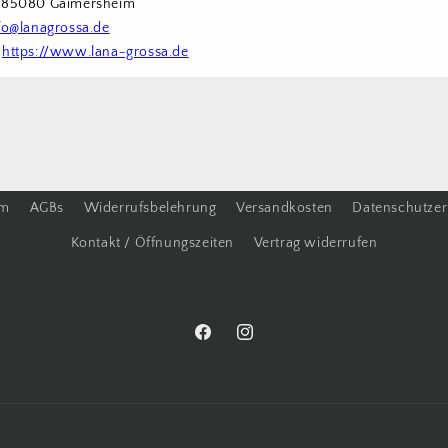
6 85080 Gaimersheim
fo@lanagrossa.de
 
https://www.lana-grossa.de
um
AGBs
Widerrufsbelehrung
Versandkosten
Datenschutzer
Kontakt / Öffnungszeiten
Vertrag widerrufen
Facebook
Instagram