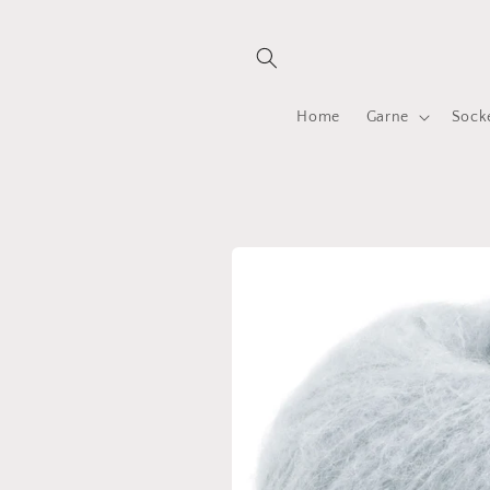
Direkt
zum
Inhalt
Home
Garne
Sock
Zu
Produktinformationen
springen