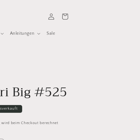
Einloggen
Warenkorb
Anleitungen
Sale
ri Big #525
sverkauft
d
wird beim Checkout berechnet