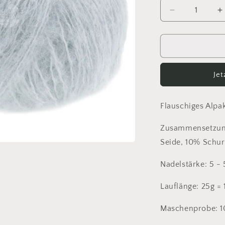
Verringere
E
die
d
Menge
M
für
f
Setasuri
S
Big
B
Je
#525
#
Flauschiges Alpa
Zusammensetzung
Seide, 10% Schur
Nadelstärke: 5 
Lauflänge: 25g =
Maschenprobe: 1