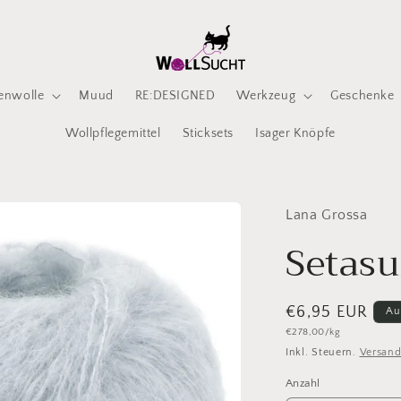
enwolle
Muud
RE:DESIGNED
Werkzeug
Geschenke
Wollpflegemittel
Sticksets
Isager Knöpfe
Lana Grossa
Setasu
Normaler
€6,95 EUR
Au
Grundpreis
€278,00/kg
Preis
Inkl. Steuern.
Versan
Anzahl
Anzahl