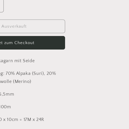
rhöhe
ie
enge
ür
Ausverkauft
etasuri
ig
tzt zum Checkout
525
kagarn mit Seide
: 70% Alpaka (Suri), 20%
wolle (Merino)
- 5,5mm
 100m
0 x 10cm = 17M x 24R