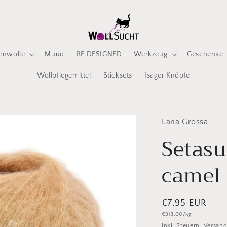
enwolle
Muud
RE:DESIGNED
Werkzeug
Geschenke
Wollpflegemittel
Sticksets
Isager Knöpfe
Lana Grossa
Setasu
camel
Normaler
€7,95 EUR
Grundpreis
€318,00/kg
Preis
Inkl. Steuern.
Versan