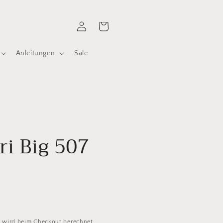
Einloggen
Warenkorb
Anleitungen
Sale
ri Big 507
d
wird beim Checkout berechnet