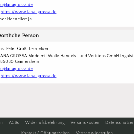
fo@lanagrossa.de
 
https://www.lana-grossa.de
er Hersteller: Ja
ortliche Person
s-Peter Groß-Leinfelder
LANA GROSSA Mode mit Wolle Handels- und Vertriebs GmbH Ingolstä
6 85080 Gaimersheim
fo@lanagrossa.de
 
https://www.lana-grossa.de
um
AGBs
Widerrufsbelehrung
Versandkosten
Datenschutzer
Kontakt / Öffnungszeiten
Vertrag widerrufen