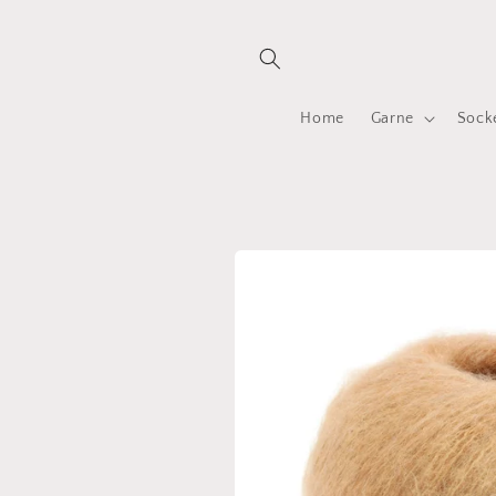
Direkt
zum
Inhalt
Home
Garne
Sock
Zu
Produktinformationen
springen