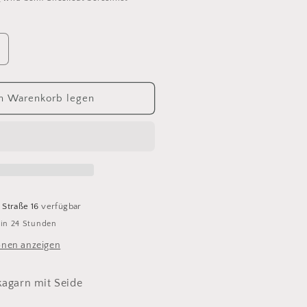
rhöhe
ie
enge
ür
n Warenkorb legen
etasuri
ig
07
amel
 Straße 16
verfügbar
 in 24 Stunden
onen anzeigen
kagarn mit Seide