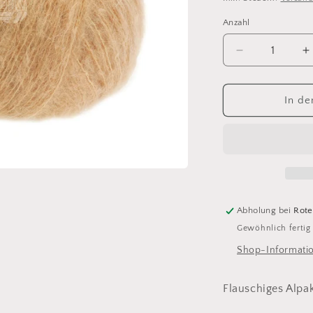
Anzahl
Anzahl
Verringere
E
die
d
Menge
M
für
f
In de
Setasuri
S
Big
B
507
5
camel
c
Abholung bei
Rote
Gewöhnlich fertig
Shop-Informati
Flauschiges Alpa