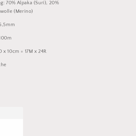
: 70% Alpaka (Suri), 20%
wolle (Merino)
- 5,5mm
 100m
0 x 10cm = 17M x 24R
che