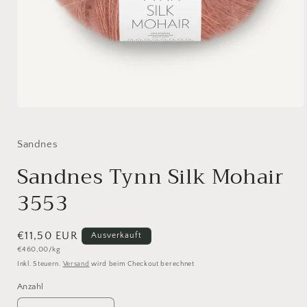
Medien
1
in
Modal
Sandnes
öffnen
Sandnes Tynn Silk Mohair
3553
Normaler
€11,50 EUR
Ausverkauft
Grundpreis
€460,00/kg
Preis
Inkl. Steuern.
Versand
wird beim Checkout berechnet
Anzahl
Anzahl