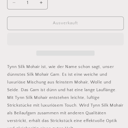
Verringere
Erhöhe
die
die
Menge
Menge
für
für
Ausverkauft
Sandnes
Sandnes
Tynn
Tynn
Silk
Silk
Mohair
Mohair
3553
3553
Tynn Silk Mohair ist, wie der Name schon sagt, unser
dünnstes Silk Mohair Garn. Es ist eine weiche und
luxuriöse Mischung aus feinstem Mohair, Wolle und
Seide. Das Garn ist dünn und hat eine lange Lauflänge.
Mit Tynn Silk Mohair entstehen leichte, luftige
Strickstücke mit luxuriösem Touch. Wird Tynn Silk Mohair
als Beilaufgarn zusammen mit anderen Qualitäten
verstrickt, erhält das Strickstück eine effektvolle Optik