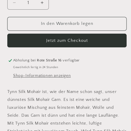
Verringere
Erhöhe
die
die
Menge
Menge
für
für
In den Warenkorb legen
Sandnes
Sandnes
Tynn
Tynn
Jetzt zum Checkout
Silk
Silk
Mohair
Mohair
3161
3161
Abholung bei
Rote Straße 16
verfügbar
Gewöhnlich fertig in 24 Stunden
Shop-Informationen anzeigen
Tynn Silk Mohair ist, wie der Name schon sagt, unser
dünnstes Silk Mohair Garn. Es ist eine weiche und
luxuriöse Mischung aus feinstem Mohair, Wolle und
Seide. Das Garn ist dünn und hat eine lange Lauflänge.
Mit Tynn Silk Mohair entstehen leichte, luftige