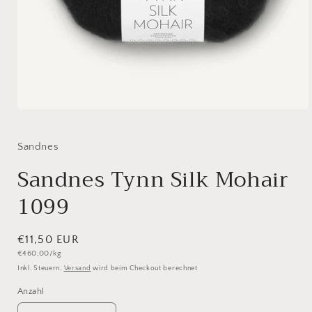
Medien
1
in
Modal
Sandnes
öffnen
Sandnes Tynn Silk Mohair
1099
Normaler
€11,50 EUR
Grundpreis
€460,00/kg
Preis
Inkl. Steuern.
Versand
wird beim Checkout berechnet
Anzahl
Anzahl