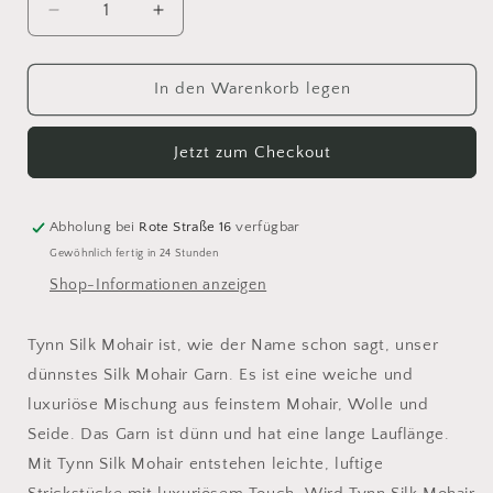
Verringere
Erhöhe
die
die
Menge
Menge
für
für
In den Warenkorb legen
Sandnes
Sandnes
Tynn
Tynn
Jetzt zum Checkout
Silk
Silk
Mohair
Mohair
1099
1099
Abholung bei
Rote Straße 16
verfügbar
Gewöhnlich fertig in 24 Stunden
Shop-Informationen anzeigen
Tynn Silk Mohair ist, wie der Name schon sagt, unser
dünnstes Silk Mohair Garn. Es ist eine weiche und
luxuriöse Mischung aus feinstem Mohair, Wolle und
Seide. Das Garn ist dünn und hat eine lange Lauflänge.
Mit Tynn Silk Mohair entstehen leichte, luftige