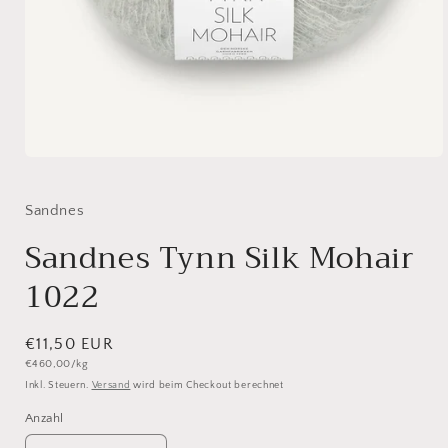
Medien
1
in
Modal
Sandnes
öffnen
Sandnes Tynn Silk Mohair
1022
Normaler
€11,50 EUR
Grundpreis
€460,00/kg
Preis
Inkl. Steuern.
Versand
wird beim Checkout berechnet
Anzahl
Anzahl