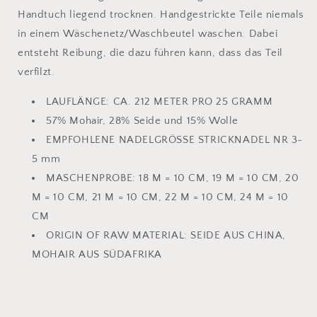
Handtuch liegend trocknen. Handgestrickte Teile niemals
in einem Wäschenetz/Waschbeutel waschen. Dabei
entsteht Reibung, die dazu führen kann, dass das Teil
verfilzt.
LAUFLÄNGE:
CA. 212 METER PRO 25 GRAMM
57% Mohair, 28% Seide und 15% Wolle
EMPFOHLENE NADELGRÖSSE
STRICKNADEL NR 3-
5 mm
MASCHENPROBE:
18 M = 10 CM, 19 M = 10 CM, 20
M = 10 CM, 21 M = 10 CM, 22 M = 10 CM, 24 M = 10
CM
ORIGIN OF RAW MATERIAL:
SEIDE AUS CHINA,
MOHAIR AUS SÜDAFRIKA