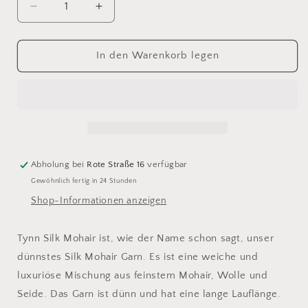
Verringere
Erhöhe
die
die
Menge
Menge
für
für
In den Warenkorb legen
Sandnes
Sandnes
Tynn
Tynn
Silk
Silk
Mohair
Mohair
1022
1022
Abholung bei
Rote Straße 16
verfügbar
Gewöhnlich fertig in 24 Stunden
Shop-Informationen anzeigen
Tynn Silk Mohair ist, wie der Name schon sagt, unser
dünnstes Silk Mohair Garn. Es ist eine weiche und
luxuriöse Mischung aus feinstem Mohair, Wolle und
Seide. Das Garn ist dünn und hat eine lange Lauflänge.