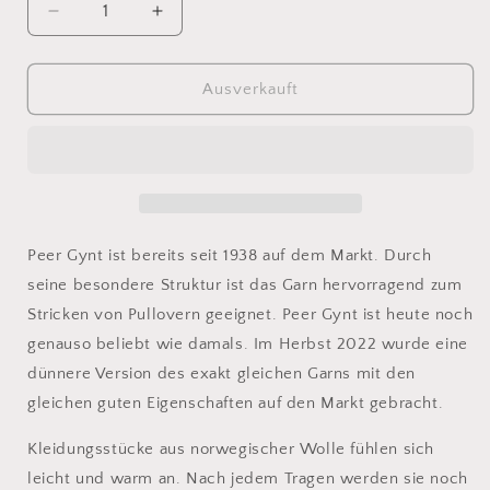
Verringere
Erhöhe
die
die
Menge
Menge
für
für
Ausverkauft
Sandnes
Sandnes
Tynn
Tynn
Peer
Peer
Gynt
Gynt
6062
6062
Peer Gynt ist bereits seit 1938 auf dem Markt. Durch
seine besondere Struktur ist das Garn hervorragend zum
Stricken von Pullovern geeignet. Peer Gynt ist heute noch
genauso beliebt wie damals. Im Herbst 2022 wurde eine
dünnere Version des exakt gleichen Garns mit den
gleichen guten Eigenschaften auf den Markt gebracht.
Kleidungsstücke aus norwegischer Wolle fühlen sich
leicht und warm an. Nach jedem Tragen werden sie noch