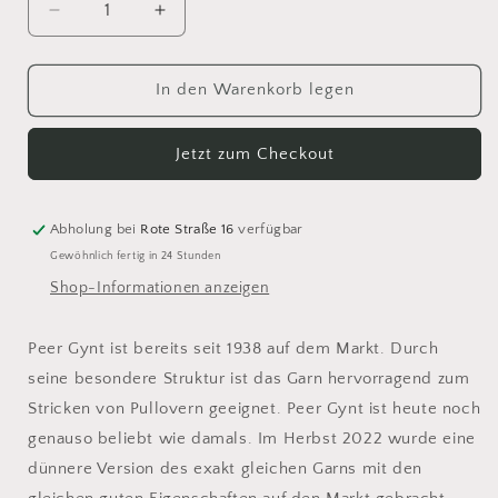
Verringere
Erhöhe
die
die
Menge
Menge
für
für
In den Warenkorb legen
Sandnes
Sandnes
Tynn
Tynn
Jetzt zum Checkout
Peer
Peer
Gynt
Gynt
2641
2641
Abholung bei
Rote Straße 16
verfügbar
Gewöhnlich fertig in 24 Stunden
Shop-Informationen anzeigen
Peer Gynt ist bereits seit 1938 auf dem Markt. Durch
seine besondere Struktur ist das Garn hervorragend zum
Stricken von Pullovern geeignet. Peer Gynt ist heute noch
genauso beliebt wie damals. Im Herbst 2022 wurde eine
dünnere Version des exakt gleichen Garns mit den