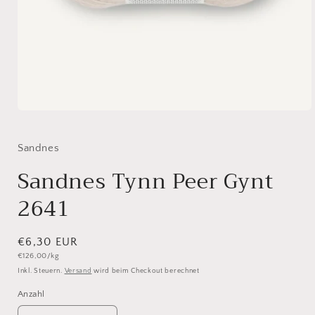
Medien
1
in
Modal
Sandnes
öffnen
Sandnes Tynn Peer Gynt
2641
Normaler
€6,30 EUR
Grundpreis
€126,00/kg
Preis
Inkl. Steuern.
Versand
wird beim Checkout berechnet
Anzahl
Anzahl