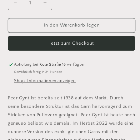
Verringere
Erhöhe
die
die
Menge
Menge
für
für
In den Warenkorb legen
Sandnes
Sandnes
Tynn
Tynn
Jetzt zum Checkout
Peer
Peer
Gynt
Gynt
1021
1021
Abholung bei
Rote Straße 16
verfügbar
Gewöhnlich fertig in 24 Stunden
Shop-Informationen anzeigen
Peer Gynt ist bereits seit 1938 auf dem Markt. Durch
seine besondere Struktur ist das Garn hervorragend zum
Stricken von Pullovern geeignet. Peer Gynt ist heute noch
genauso beliebt wie damals. Im Herbst 2022 wurde eine
dünnere Version des exakt gleichen Garns mit den