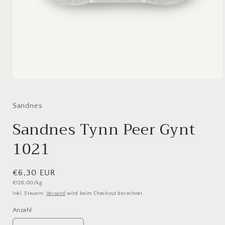
Medien
1
in
Modal
Sandnes
öffnen
Sandnes Tynn Peer Gynt
1021
Normaler
€6,30 EUR
Grundpreis
€126,00/kg
Preis
Inkl. Steuern.
Versand
wird beim Checkout berechnet
Anzahl
Anzahl