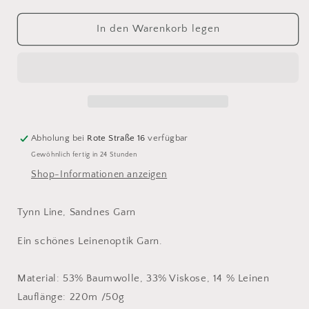
Menge
Menge
für
für
In den Warenkorb legen
Sandnes
Sandnes
Tynn
Tynn
Line
Line
9523
9523
Abholung bei
Rote Straße 16
verfügbar
Gewöhnlich fertig in 24 Stunden
Shop-Informationen anzeigen
Tynn Line, Sandnes Garn
Ein schönes Leinenoptik Garn.
Material: 53% Baumwolle, 33% Viskose, 14 % Leinen
Lauflänge: 220m /50g