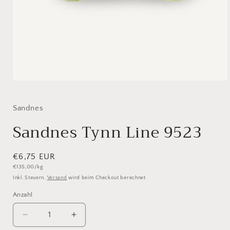
Medien
1
in
Modal
Sandnes
öffnen
Sandnes Tynn Line 9523
Normaler
€6,75 EUR
Grundpreis
€135,00/kg
Preis
Inkl. Steuern.
Versand
wird beim Checkout berechnet
Anzahl
Anzahl
Verringere
Erhöhe
die
die