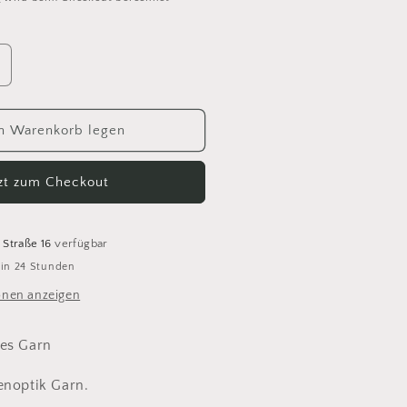
rhöhe
ie
enge
ür
n Warenkorb legen
andnes
ynn
tzt zum Checkout
ine
323
 Straße 16
verfügbar
 in 24 Stunden
onen anzeigen
nes Garn
enoptik Garn.