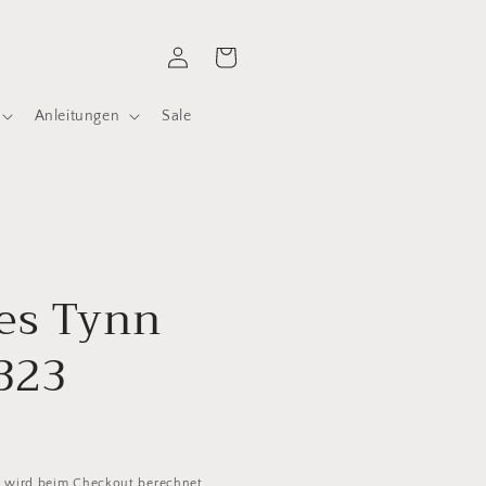
Einloggen
Warenkorb
Anleitungen
Sale
es Tynn
323
d
wird beim Checkout berechnet