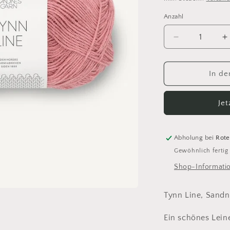
Anzahl
Anzahl
Verringere
E
die
d
Menge
M
für
f
In de
Sandnes
S
Tynn
T
Je
Line
L
4323
4
Abholung bei
Rote
Gewöhnlich fertig
Shop-Informati
Tynn Line, Sand
Ein schönes Lein