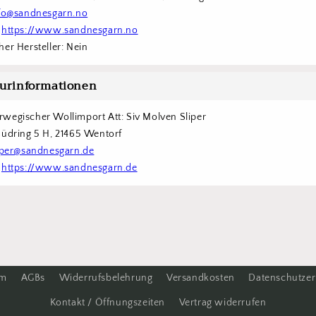
fo@sandnesgarn.no
 
https://www.sandnesgarn.no
er Hersteller: Nein
urinformationen
wegischer Wollimport Att: Siv Molven Sliper  
Südring 5 H, 21465 Wentorf 
iper@sandnesgarn.de
 
https://www.sandnesgarn.de
um
AGBs
Widerrufsbelehrung
Versandkosten
Datenschutzer
Kontakt / Öffnungszeiten
Vertrag widerrufen