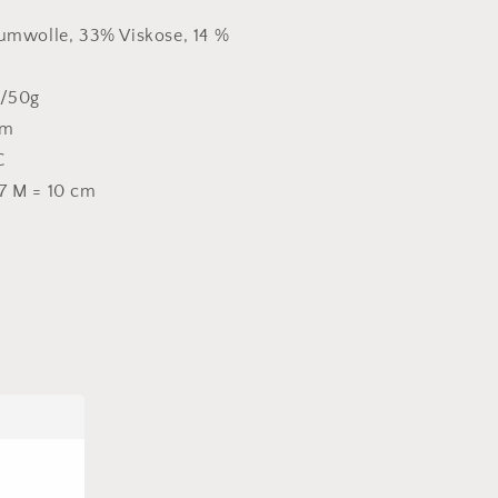
umwolle, 33% Viskose, 14 %
 /50g
mm
C
7 M = 10 cm