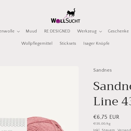
enwolle
Muud
RE:DESIGNED
Werkzeug
Geschenke
Wollpflegemittel
Sticksets
Isager Knöpfe
Sandnes
Sandn
Line 4
Normaler
€6,75 EUR
Grundpreis
€135,00/kg
Preis
Inkl. Steuern.
Versan