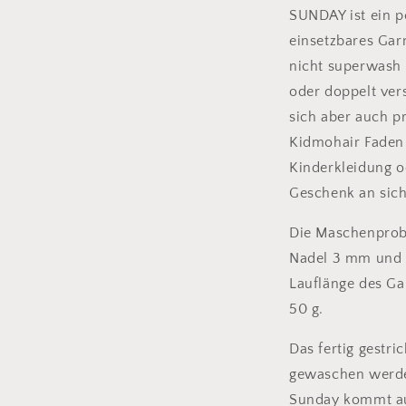
SUNDAY ist ein p
einsetzbares Garn
nicht superwash 
oder doppelt vers
sich aber auch 
Kidmohair Faden 
Kinderkleidung od
Geschenk an sich
Die Maschenprobe
Nadel 3 mm und e
Lauflänge des Ga
50 g.
Das fertig gestri
gewaschen werde
Sunday kommt au