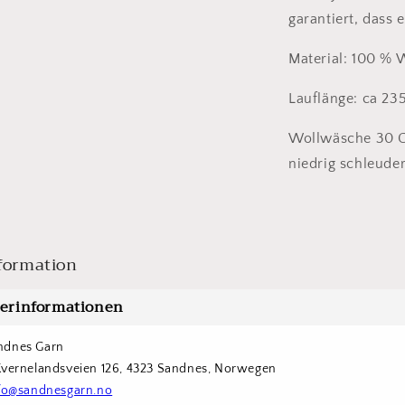
garantiert, dass e
Material: 100 % 
Lauflänge: ca 23
Wollwäsche 30 G
niedrig schleude
formation
lerinformationen
ndnes Garn
Kvernelandsveien 126, 4323 Sandnes, Norwegen
fo@sandnesgarn.no