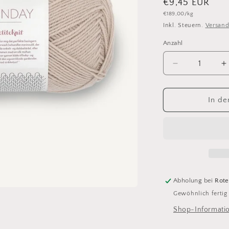
Normaler
€9,45 EUR
Grundpreis
€189,00/kg
Preis
Inkl. Steuern.
Versan
Anzahl
Anzahl
Verringere
E
die
d
Menge
M
für
f
In de
PetiteKnit
P
Sunday
S
3821
3
kardemomm
k
Abholung bei
Rote
Gewöhnlich fertig
Shop-Informati