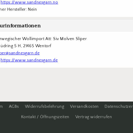
 
https://www.sandnesgarn.no
er Hersteller: Nein
urinformationen
wegischer Wollimport Att: Siv Molven Sliper  
Südring 5 H, 21465 Wentorf 
iper@sandnesgarn.de
 
https://www.sandnesgarn.de
um
AGBs
Widerrufsbelehrung
Versandkosten
Datenschutzer
Kontakt / Öffnungszeiten
Vertrag widerrufen