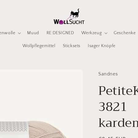
enwolle
Muud
RE:DESIGNED
Werkzeug
Geschenke
Wollpflegemittel
Sticksets
Isager Knöpfe
Sandnes
Petite
3821
kard