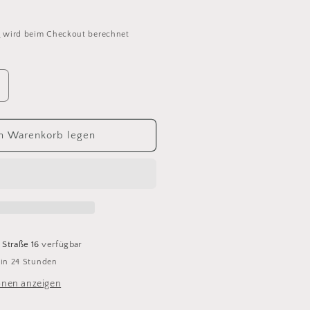
d
wird beim Checkout berechnet
rhöhe
ie
enge
ür
n Warenkorb legen
etiteKnit
unday
821
e
ardemomme
 Straße 16
verfügbar
 in 24 Stunden
onen anzeigen