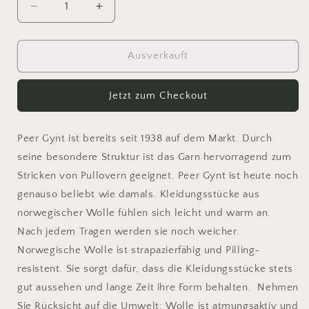
Verringere
Erhöhe
die
die
Menge
Menge
für
für
Ausverkauft
Sandnes
Sandnes
Peer
Peer
Jetzt zum Checkout
Gynt
Gynt
Tweed
Tweed
1035
1035
Peer Gynt ist bereits seit 1938 auf dem Markt. Durch
seine besondere Struktur ist das Garn hervorragend zum
Stricken von Pullovern geeignet. Peer Gynt ist heute noch
genauso beliebt wie damals. Kleidungsstücke aus
norwegischer Wolle fühlen sich leicht und warm an.
Nach jedem Tragen werden sie noch weicher.
Norwegische Wolle ist strapazierfähig und Pilling-
resistent. Sie sorgt dafür, dass die Kleidungsstücke stets
gut aussehen und lange Zeit ihre Form behalten. Nehmen
Sie Rücksicht auf die Umwelt: Wolle ist atmungsaktiv und