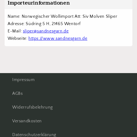
Importeurinformationen
Name: Norwegischer Wollimport Att: Siv Molven Sliper  
Adresse: Südring 5 H, 21465 Wentorf 
E-Mail: 
sliper@sandnesgarn.de
Webseite: 
https://www.sandnesgarn.de
Impressum
AGBs
Widerrufsbelehrung
Versandkosten
Datenschutzerklärung