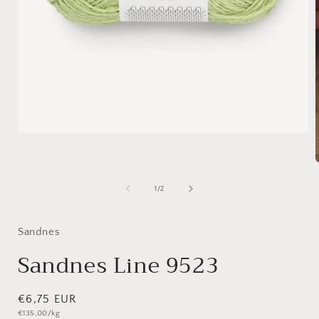
Medien
1
in
Modal
öffnen
i
von
1
/
2
ö
Sandnes
Sandnes Line 9523
Normaler
€6,75 EUR
Grundpreis
€135,00/kg
Preis