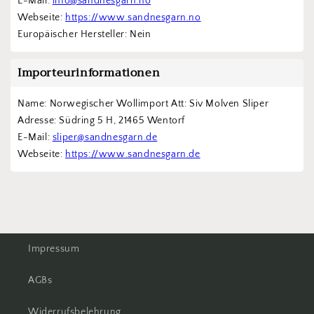
E-Mail: 
info@sandnesgarn.no
Webseite: 
https://www.sandnesgarn.no
Europäischer Hersteller: Nein
Importeurinformationen
Name: Norwegischer Wollimport Att: Siv Molven Sliper  
Adresse: Südring 5 H, 21465 Wentorf 
E-Mail: 
sliper@sandnesgarn.de
Webseite: 
https://www.sandnesgarn.de
Impressum
AGBs
Widerrufsbelehrung