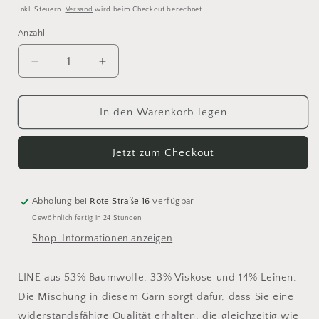
Inkl. Steuern.
Versand
wird beim Checkout berechnet
Anzahl
Anzahl
Verringere
Erhöhe
die
die
Menge
Menge
für
für
In den Warenkorb legen
Sandnes
Sandnes
Line
Line
Jetzt zum Checkout
9523
9523
Abholung bei
Rote Straße 16
verfügbar
Gewöhnlich fertig in 24 Stunden
Shop-Informationen anzeigen
LINE aus 53% Baumwolle, 33% Viskose und 14% Leinen.
Die Mischung in diesem Garn sorgt dafür, dass Sie eine
widerstandsfähige Qualität erhalten, die gleichzeitig wie