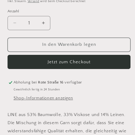
Inkl. Steuern.
Versand
wird beim Checkout berechnet
Anzahl
Anzahl
Verringere
Erhöhe
die
die
Menge
Menge
für
für
In den Warenkorb legen
Sandnes
Sandnes
Line
Line
Jetzt zum Checkout
1002
1002
Abholung bei
Rote Straße 16
verfügbar
Gewöhnlich fertig in 24 Stunden
Shop-Informationen anzeigen
LINE aus 53% Baumwolle, 33% Viskose und 14% Leinen.
Die Mischung in diesem Garn sorgt dafür, dass Sie eine
widerstandsfähige Qualität erhalten, die gleichzeitig wie