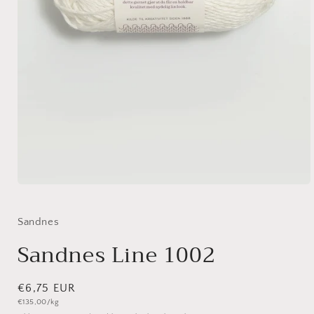
Medien
1
in
Modal
Sandnes
öffnen
Sandnes Line 1002
Normaler
€6,75 EUR
Grundpreis
€135,00/kg
Preis