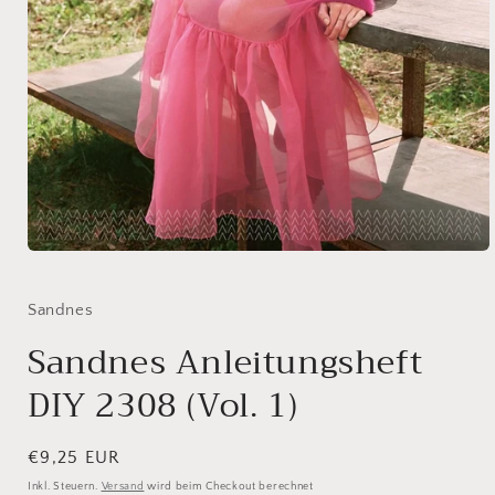
Medien
1
in
Modal
Sandnes
öffnen
Sandnes Anleitungsheft
DIY 2308 (Vol. 1)
Normaler
€9,25 EUR
Preis
Inkl. Steuern.
Versand
wird beim Checkout berechnet