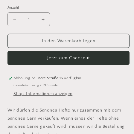
Anzahl
Anzahl
Verringere
Erhöhe
die
die
Menge
Menge
für
für
In den Warenkorb legen
Sandnes
Sandnes
Anleitungsheft
Anleitungsheft
Jetzt zum Checkout
DIY
DIY
2308
2308
(Vol.
(Vol.
1)
1)
Abholung bei
Rote Straße 16
verfügbar
Gewöhnlich fertig in 24 Stunden
Shop-Informationen anzeigen
Wir dürfen die Sandnes Hefte nur zusammen mit dem
Sandnes Garn verkaufen. Wenn eines der Hefte ohne
Sandnes Garne gekauft wird, müssen wir die Bestellung