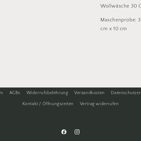
Wollwäsche 30 
Maschenprobe: 3
cm x 10 cm
um
AGBs
Widerrufsbelehrung
Versandkosten
Datenschutzer
Kontakt / Öffnungszeiten
Vertrag widerrufen
Facebook
Instagram