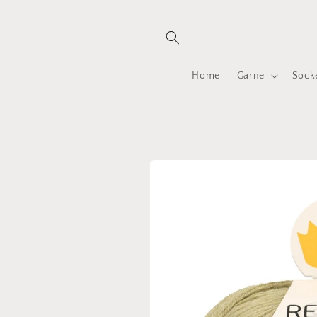
Direkt
zum
Inhalt
Home
Garne
Sock
Zu
Produktinformationen
springen