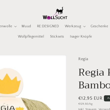
enwolle
Muud
RE:DESIGNED
Werkzeug
Geschenke
Wollpflegemittel
Sticksets
Isager Knöpfe
Regia
Regia
Bambo
Normaler
€12,95 EUR
A
Grundpreis
€129,50/kg
Preis
Inkl. Steuern.
Versan