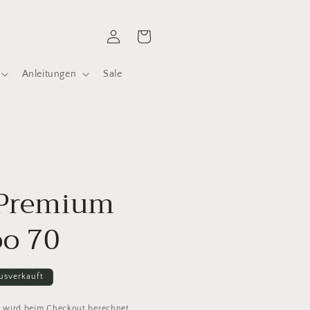
Einloggen
Warenkorb
Anleitungen
Sale
 Premium
o 70
usverkauft
d
wird beim Checkout berechnet