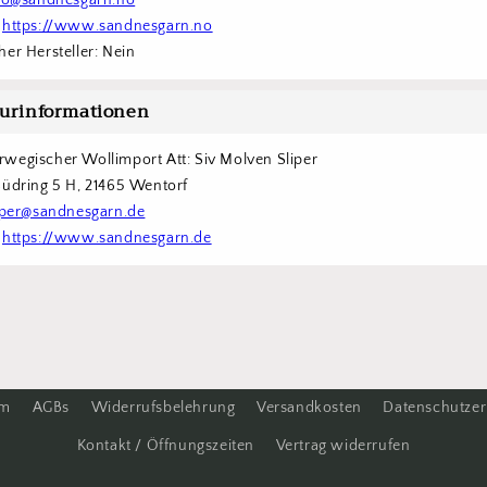
fo@sandnesgarn.no
 
https://www.sandnesgarn.no
er Hersteller: Nein
urinformationen
wegischer Wollimport Att: Siv Molven Sliper  
Südring 5 H, 21465 Wentorf 
iper@sandnesgarn.de
 
https://www.sandnesgarn.de
um
AGBs
Widerrufsbelehrung
Versandkosten
Datenschutzer
Kontakt / Öffnungszeiten
Vertrag widerrufen