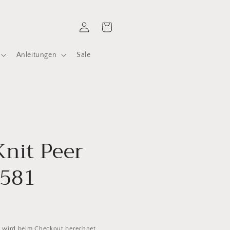
Einloggen
Warenkorb
Anleitungen
Sale
Knit Peer
9581
d
wird beim Checkout berechnet