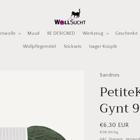
enwolle
Muud
RE:DESIGNED
Werkzeug
Geschenke
Wollpflegemittel
Sticksets
Isager Knöpfe
Sandnes
Petite
Gynt 
Normaler
€6,30 EUR
Grundpreis
€126,00/kg
Preis
Inkl. Steuern.
Versan