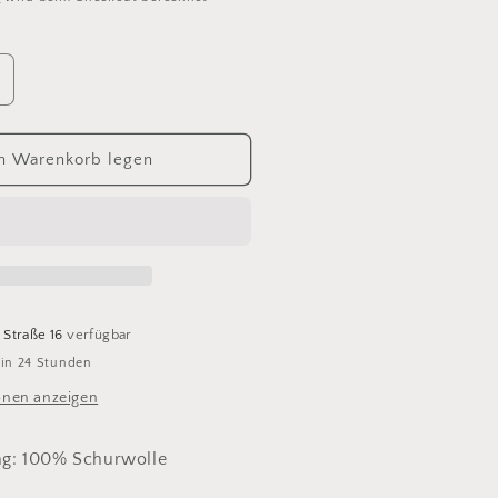
rhöhe
ie
enge
ür
n Warenkorb legen
etiteKnit
eer
ynt
581
 Straße 16
verfügbar
 in 24 Stunden
onen anzeigen
g: 100% Schurwolle