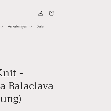
Einloggen
Warenkorb
Anleitungen
Sale
Knit -
a Balaclava
tung)