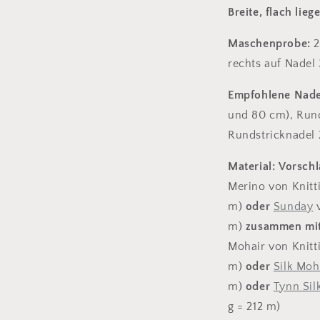
Breite, flach lieg
Maschenprobe:
2
rechts auf Nadel
Empfohlene Nade
und 80 cm), Run
Rundstricknadel
Material:
Vorschl
Merino von Knitti
m)
oder
Sunday
v
m)
zusammen mi
Mohair von Knitti
m)
oder
Silk Moh
m)
oder
Tynn Sil
g = 212 m)