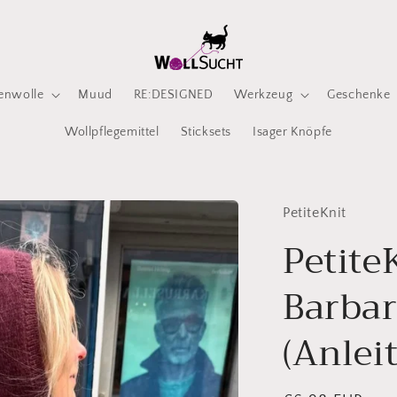
enwolle
Muud
RE:DESIGNED
Werkzeug
Geschenke
Wollpflegemittel
Sticksets
Isager Knöpfe
PetiteKnit
Petite
Barbar
(Anlei