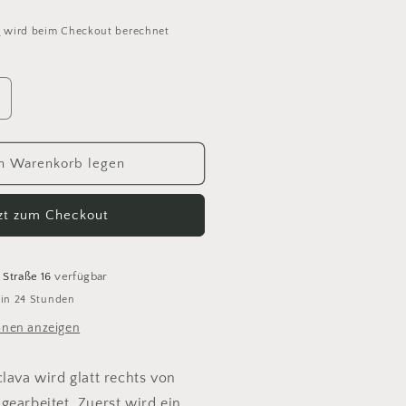
d
wird beim Checkout berechnet
rhöhe
ie
enge
ür
n Warenkorb legen
etiteKnit
tzt zum Checkout
arbara
alaclava
Anleitung)
 Straße 16
verfügbar
 in 24 Stunden
onen anzeigen
lava wird glatt rechts von
gearbeitet. Zuerst wird ein