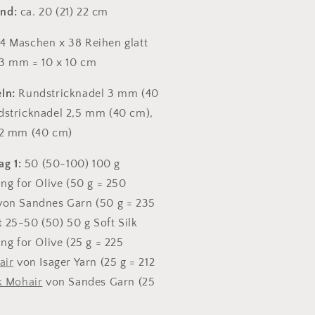
end:
ca. 20 (21) 22 cm
4 Maschen x 38 Reihen glatt
 3 mm = 10 x 10 cm
ln:
Rundstricknadel 3 mm (40
dstricknadel 2,5 mm (40 cm),
 2 mm (40 cm)
ag 1:
50 (50-100) 100 g
ng for Olive (50 g = 250
on Sandnes Garn (50 g = 235
t
25-50 (50) 50 g Soft Silk
ng for Olive (25 g = 225
air
von Isager Yarn (25 g = 212
k Mohair
von Sandes Garn (25