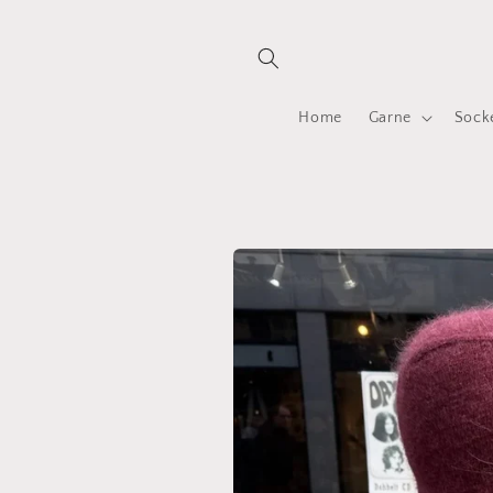
Direkt
zum
Inhalt
Home
Garne
Sock
Zu
Produktinformationen
springen