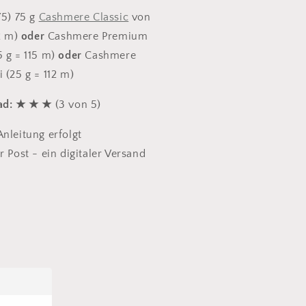
75) 75 g
Cashmere Classic
von
2 m)
oder
Cashmere Premium
 g = 115 m)
oder
Cashmere
 (25 g = 112 m)
rad: ★ ★ ★
(3 von 5)
nleitung erfolgt
r Post - ein digitaler Versand
.