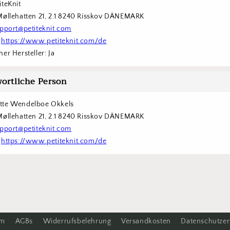
iteKnit
Møllehatten 21, 2.1 8240 Risskov DÄNEMARK
pport@petiteknit.com
 
https://www.petiteknit.com/de
er Hersteller: Ja
ortliche Person
tte Wendelboe Okkels
Møllehatten 21, 2.1 8240 Risskov DÄNEMARK
pport@petiteknit.com
 
https://www.petiteknit.com/de
um
AGBs
Widerrufsbelehrung
Versandkosten
Datenschutzer