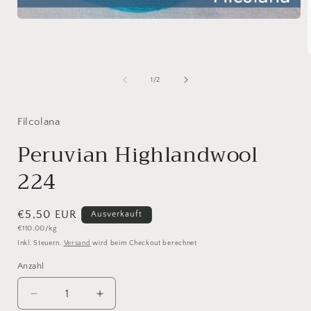
Medien
1
in
Modal
öffnen
i
von
1
/
2
ö
Filcolana
Peruvian Highlandwool
224
Normaler
€5,50 EUR
Ausverkauft
Grundpreis
€110,00/kg
Preis
Inkl. Steuern.
Versand
wird beim Checkout berechnet
Anzahl
Anzahl
Verringere
Erhöhe