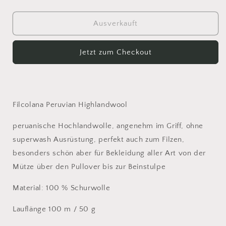
die
die
Menge
Menge
für
für
Ausverkauft
Peruvian
Peruvian
Highlandwool
Highlandwool
Jetzt zum Checkout
224
224
Filcolana Peruvian Highlandwool
peruanische Hochlandwolle, angenehm im Griff, ohne
superwash Ausrüstung, perfekt auch zum Filzen,
besonders schön aber für Bekleidung aller Art von der
Mütze über den Pullover bis zur Beinstulpe
Material: 100 % Schurwolle
Lauflänge 100 m / 50 g