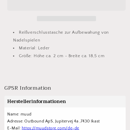
Hee
Hee
whiskey
whiskey
Reißverschlusstasche zur Aufbewahung von
Nadelspielen
Material: Leder
Größe: Höhe ca. 2 cm - Breite ca. 18,5 cm
GPSR Information
Herstellerinformationen
Name: muud 
Adresse: Outbound ApS, Jupitervej 4a ,7430 Ikast
E-Mail: 
https://muudstore.com/de-de