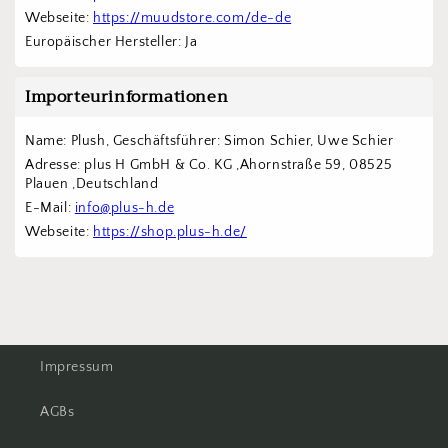
Webseite: 
https://muudstore.com/de-de
Europäischer Hersteller: Ja
Importeurinformationen
Name: Plush, Geschäftsführer: Simon Schier, Uwe Schier
Adresse: plus H GmbH & Co. KG ,Ahornstraße 59, 08525 
Plauen ,Deutschland
E-Mail: 
info@plus-h.de
Webseite: 
https://shop.plus-h.de/
Impressum
AGBs