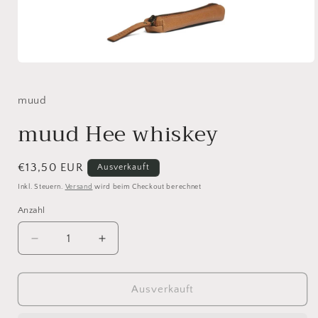
Medien
1
in
Modal
muud
öffnen
muud Hee whiskey
Normaler
€13,50 EUR
Ausverkauft
Preis
Inkl. Steuern.
Versand
wird beim Checkout berechnet
Anzahl
Anzahl
Verringere
Erhöhe
die
die
Menge
Menge
für
für
Ausverkauft
muud
muud