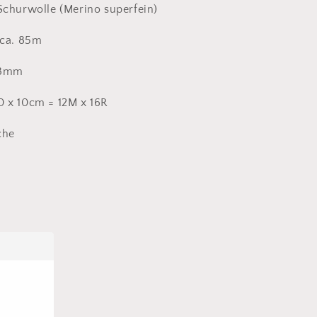
Schurwolle (Merino superfein)
 ca. 85m
- 8mm
 x 10cm = 12M x 16R
che