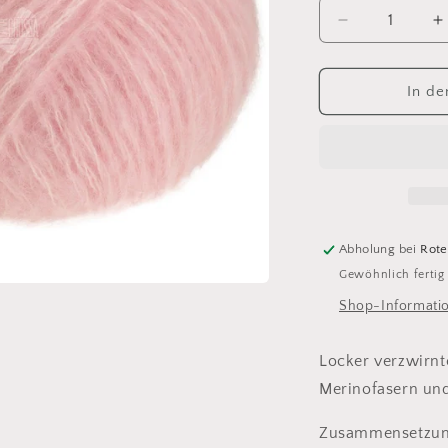
Verringere
E
die
d
Menge
M
für
f
In de
Mohair
M
Di
D
Gio
G
2
2
Abholung bei
Rote
Gewöhnlich fertig
Shop-Informati
Locker verzwirnt
Merinofasern un
Zusammensetzu