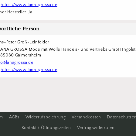
 
https://www.lana-grossa.de
er Hersteller: Ja
ortliche Person
s-Peter Groß-Leinfelder
LANA GROSSA Mode mit Wolle Handels- und Vertriebs GmbH Ingolstä
6 85080 Gaimersheim
fo@lanagrossa.de
 
https://www.lana-grossa.de
um
AGBs
Widerrufsbelehrung
Versandkosten
Datenschutzer
Kontakt / Öffnungszeiten
Vertrag widerrufen