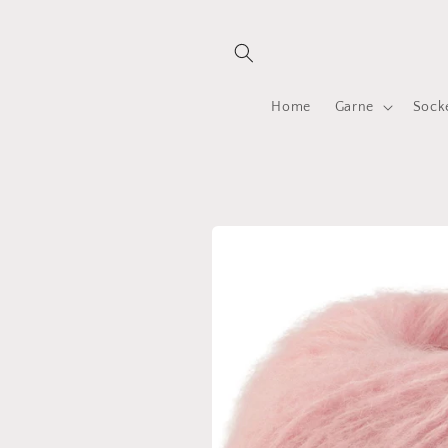
Direkt
zum
Inhalt
Home
Garne
Sock
Zu
Produktinformationen
springen