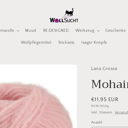
enwolle
Muud
RE:DESIGNED
Werkzeug
Geschenke
Wollpflegemittel
Sticksets
Isager Knöpfe
Lana Grossa
Mohair
Normaler
€11,95 EUR
Grundpreis
€239,00/kg
Preis
Inkl. Steuern.
Versan
Anzahl
Anzahl