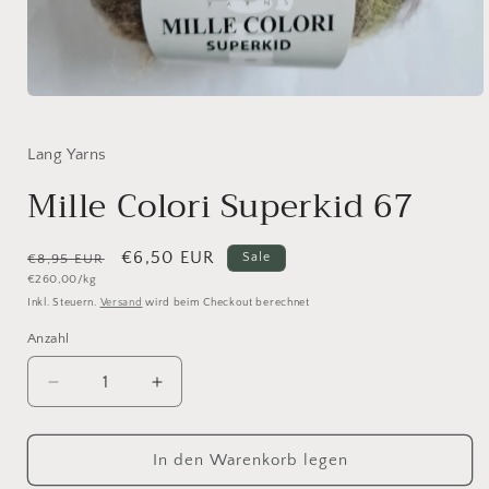
Medien
1
in
Modal
Lang Yarns
öffnen
Mille Colori Superkid 67
Normaler
Verkaufspreis
€6,50 EUR
Sale
€8,95 EUR
Grundpreis
€260,00/kg
Preis
Inkl. Steuern.
Versand
wird beim Checkout berechnet
Anzahl
Anzahl
Verringere
Erhöhe
die
die
Menge
Menge
für
für
In den Warenkorb legen
Mille
Mille