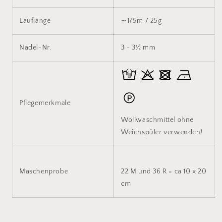
Lauflänge
∼175m / 25g
Nadel-Nr.
3 - 3½ mm
Pflegemerkmale
Wollwaschmittel ohne
Weichspüler verwenden!
Maschenprobe
22 M und 36 R = ca 10 x 20
cm