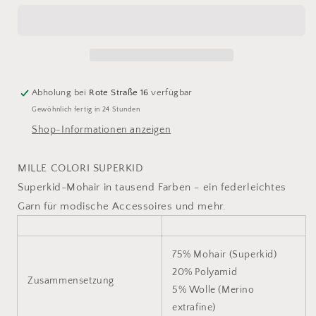
Colori
Colori
Superkid
Superkid
67
67
Abholung bei
Rote Straße 16
verfügbar
Gewöhnlich fertig in 24 Stunden
Shop-Informationen anzeigen
MILLE COLORI SUPERKID
Superkid-Mohair in tausend Farben - ein federleichtes
Garn für modische Accessoires und mehr.
75% Mohair (Superkid)
20% Polyamid
Zusammensetzung
5% Wolle (Merino
extrafine)