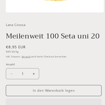
Medien
1
in
Modal
Lana Grossa
öffnen
Meilenweit 100 Seta uni 20
Normaler
€8,95 EUR
Grundpreis
€89,50/kg
Preis
Inkl. Steuern.
Versand
wird beim Checkout berechnet
Anzahl
Anzahl
Verringere
Erhöhe
die
die
Menge
Menge
für
für
In den Warenkorb legen
Meilenweit
Meilenweit
100
100