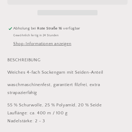
Seta
Seta
uni
uni
20
20
Abholung bei
Rote Straße 16
verfügbar
Gewöhnlich fertig in 24 Stunden
Shop-Informationen anzeigen
BESCHREIBUNG
Weiches 4-fach Sockengarn mit Seiden-Anteil
waschmaschinenfest, garantiert filzfrei, extra
strapazierfähig
55 % Schurwolle, 25 % Polyamid, 20 % Seide
Lauflänge: ca. 400 m / 100 g
Nadelstärke: 2 - 3