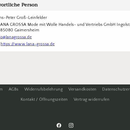
ortliche Person
s-Peter Groß-Leinfelder
LANA GROSSA Mode mit Wolle Handels- und Vertriebs GmbH Ingolstä
6 85080 Gaimersheim
fo@lanagrossa.de
 
https://www.lana-grossa.de
um
AGBs
Widerrufsbelehrung
Versandkosten
Datenschutzer
Kontakt / Öffnungszeiten
Vertrag widerrufen
Facebook
Instagram