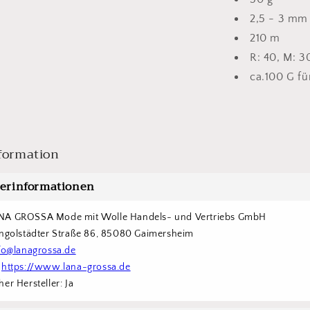
2,5 - 3 mm
210 m
R: 40, M: 3
ca.100 G fü
formation
lerinformationen
NA GROSSA Mode mit Wolle Handels- und Vertriebs GmbH  
Ingolstädter Straße 86, 85080 Gaimersheim
fo@lanagrossa.de
 
https://www.lana-grossa.de
er Hersteller: Ja