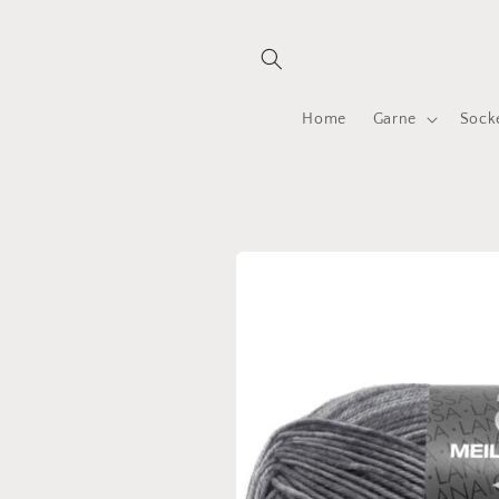
Direkt
zum
Inhalt
Home
Garne
Sock
Zu
Produktinformationen
springen