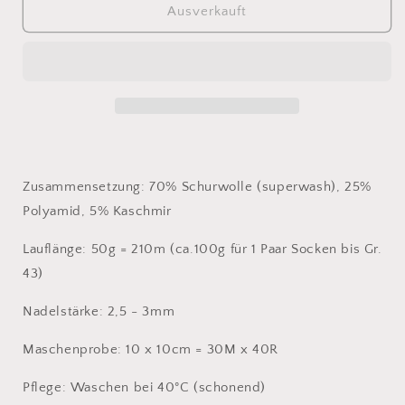
für
für
Ausverkauft
Meilenweit
Meilenweit
50
50
Cashmere
Cashmere
42
42
tiefgrün
tiefgrün
Zusammensetzung: 70% Schurwolle (superwash), 25%
Polyamid, 5% Kaschmir
Lauflänge: 50g = 210m (ca.100g für 1 Paar Socken bis Gr.
43)
Nadelstärke: 2,5 - 3mm
Maschenprobe: 10 x 10cm = 30M x 40R
Pflege: Waschen bei 40°C (schonend)