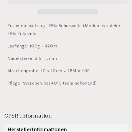
Extrafine
Extrafine
uni
uni
2409
2409
grünblau
grünblau
Zusammensetzung: 75% Schurwolle (Merino extrafein),
25% Polyamid
Lauflänge: 100g = 420m
Nadelstärke: 2,5 - 3mm
Maschenprobe: 10 x 10cm = 28M x 40R
Pflege: Waschen bei 40°C (sehr schonend)
GPSR Information
Herstellerinformationen