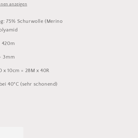
onen anzeigen
: 75% Schurwolle (Merino
Polyamid
= 420m
 - 3mm
0 x 10cm = 28M x 40R
bei 40°C (sehr schonend)