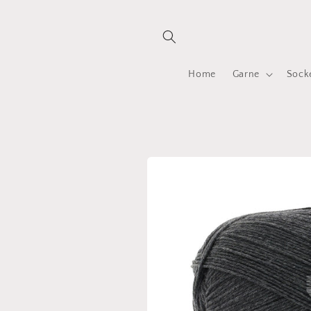
Direkt
zum
Inhalt
Home
Garne
Sock
Zu
Produktinformationen
springen