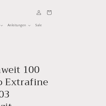
Einloggen
Warenkorb
Anleitungen
Sale
weit 100
 Extrafine
03