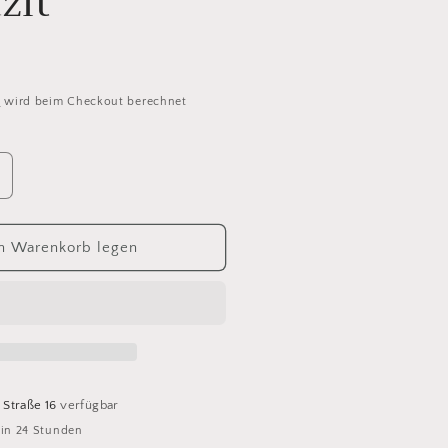
zit
d
wird beim Checkout berechnet
rhöhe
ie
enge
ür
n Warenkorb legen
eilenweit
00
erino
xtrafine
ni
403
nthrazit
 Straße 16
verfügbar
 in 24 Stunden