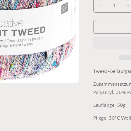
Verringere
E
die
d
Menge
M
für
f
Make
M
It
It
Tweed
T
1
1
Tweed-Beilaufga
Zusammensetzu
Polyacryl, 30% P
Lauflänge: 50g =
Pflege: 30°C Wo