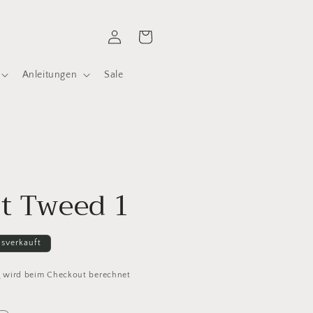
Einloggen
Warenkorb
Anleitungen
Sale
t Tweed 1
sverkauft
d
wird beim Checkout berechnet