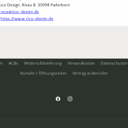
Rico Design, Kisau 8, 33098 Paderborn
rvice@rico-design.de
 
https://www.rico-design.de
um
AGBs
Widerrufsbelehrung
Versandkosten
Datenschutzer
Kontakt / Öffnungszeiten
Vertrag widerrufen
Facebook
Instagram