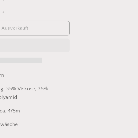
rhöhe
ie
enge
ür
Ausverkauft
ake
weed
rn
ng:
35% Viskose, 35%
olyamid
 ca. 475m
llwäsche