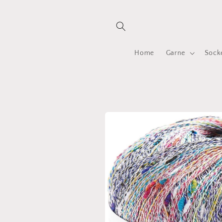
Direkt
zum
Inhalt
Home
Garne
Sock
Zu
Produktinformationen
springen