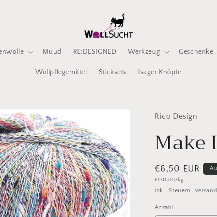
enwolle
Muud
RE:DESIGNED
Werkzeug
Geschenke
Wollpflegemittel
Sticksets
Isager Knöpfe
Rico Design
Make I
Normaler
€6,50 EUR
Au
Grundpreis
€130,00/kg
Preis
Inkl. Steuern.
Versan
Anzahl
Anzahl