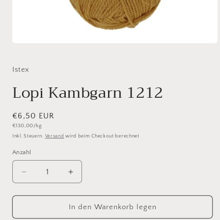
Medien
1
in
Modal
Istex
öffnen
Lopi Kambgarn 1212
Normaler
€6,50 EUR
Grundpreis
€130,00/kg
Preis
Inkl. Steuern.
Versand
wird beim Checkout berechnet
Anzahl
Anzahl
Verringere
Erhöhe
die
die
Menge
Menge
für
für
In den Warenkorb legen
Lopi
Lopi