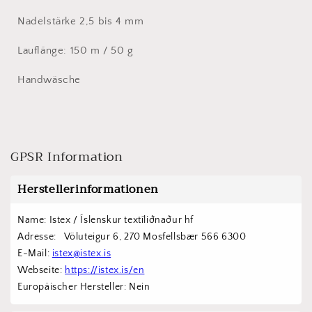
Nadelstärke 2,5 bis 4 mm
Lauflänge: 150 m / 50 g
Handwäsche
GPSR Information
Herstellerinformationen
Name: Istex / Íslenskur textíliðnaður hf
Adresse:   Völuteigur 6, 270 Mosfellsbær 566 6300
E-Mail: 
istex@istex.is
Webseite: 
https://istex.is/en
Europäischer Hersteller: Nein