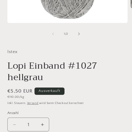
i
Medien
ö
1
in
von
1
/
2
Modal
öffnen
Istex
Lopi Einband #1027
hellgrau
Normaler
€5,50 EUR
Ausverkauft
Grundpreis
€110,00/kg
Preis
Inkl. Steuern.
Versand
wird beim Checkout berechnet
Anzahl
Anzahl
Verringere
Erhöhe