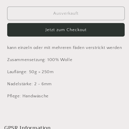
die
die
Menge
Menge
für
für
Ausverkauft
Lopi
Lopi
Einband
Einband
Jetzt zum Checkout
#1027
#1027
hellgrau
hellgrau
kann einzeln oder mit mehreren Fäden verstrickt werden
Zusammensetzung: 100% Wolle
Lauflänge: 50g = 250m
Nadelstärke: 2 - 6mm
Pflege: Handwäsche
GPSR Information