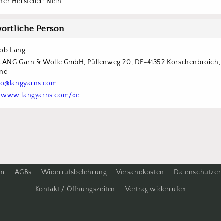
er Hersteller: Nein
ortliche Person
cob Lang
 LANG Garn & Wolle GmbH, Püllenweg 20, DE-41352 Korschenbroich, 
and
fo@langyarns.com
 
www.langyarns.com/de
um
AGBs
Widerrufsbelehrung
Versandkosten
Datenschutzer
Kontakt / Öffnungszeiten
Vertrag widerrufen