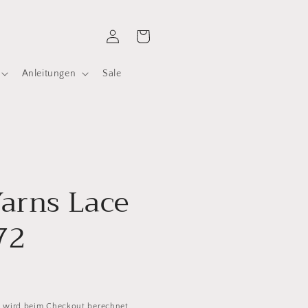
Einloggen
Warenkorb
Anleitungen
Sale
arns Lace
72
d
wird beim Checkout berechnet