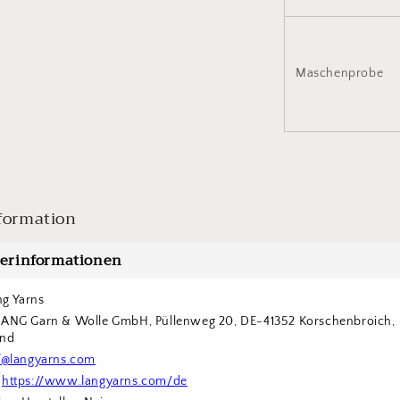
Maschenprobe
formation
lerinformationen
g Yarns
LANG Garn & Wolle GmbH, Püllenweg 20, DE-41352 Korschenbroich, 
and
f@langyarns.com
 
https://www.langyarns.com/de