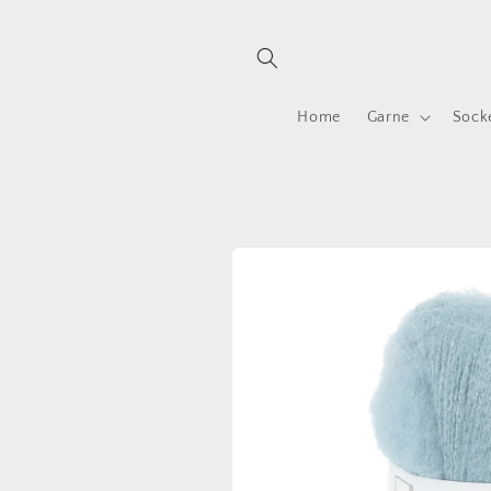
Direkt
zum
Inhalt
Home
Garne
Sock
Zu
Produktinformationen
springen