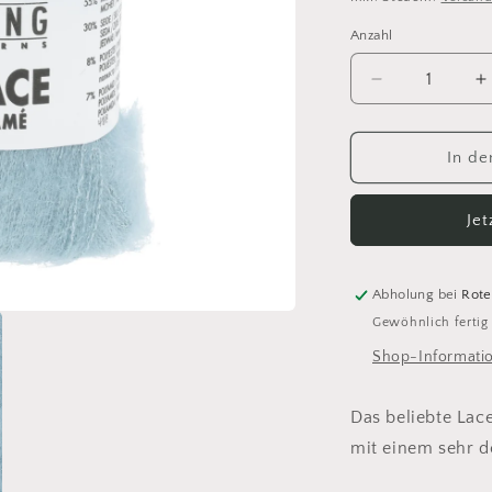
Anzahl
Anzahl
Verringere
E
die
d
Menge
M
für
f
In de
Lang
L
Yarns
Y
Je
Lace
L
Lame
L
72
7
Abholung bei
Rote
Gewöhnlich fertig
Shop-Informati
Das beliebte Lac
mit einem sehr d