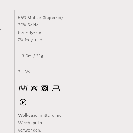
55% Mohair (Superkid)
30% Seide
ng
8% Polyester
7% Polyamid
∼310m / 25g
3 - 3½
Wollwaschmittel ohne
Weichspüler
verwenden.