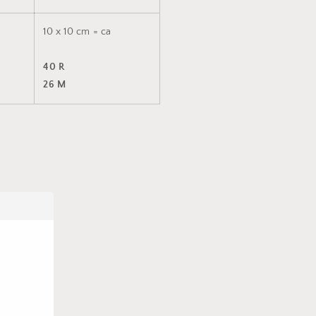
10 x 10 cm = ca
40 R
26 M