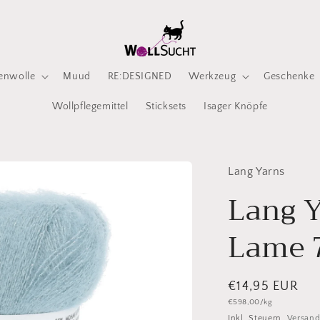
enwolle
Muud
RE:DESIGNED
Werkzeug
Geschenke
Wollpflegemittel
Sticksets
Isager Knöpfe
Lang Yarns
Lang Y
Lame 
Normaler
€14,95 EUR
Grundpreis
€598,00/kg
Preis
Inkl. Steuern.
Versan