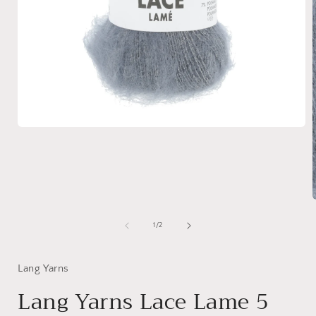
Medien
1
in
Modal
öffnen
i
von
1
/
2
ö
Lang Yarns
Lang Yarns Lace Lame 5