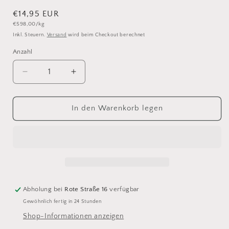
Normaler
€14,95 EUR
Grundpreis
€598,00/kg
Preis
Inkl. Steuern.
Versand
wird beim Checkout berechnet
Anzahl
Anzahl
Verringere
Erhöhe
die
die
Menge
Menge
für
für
In den Warenkorb legen
Lang
Lang
Yarns
Yarns
Lace
Lace
Lame
Lame
5
5
Abholung bei
Rote Straße 16
verfügbar
Gewöhnlich fertig in 24 Stunden
Shop-Informationen anzeigen