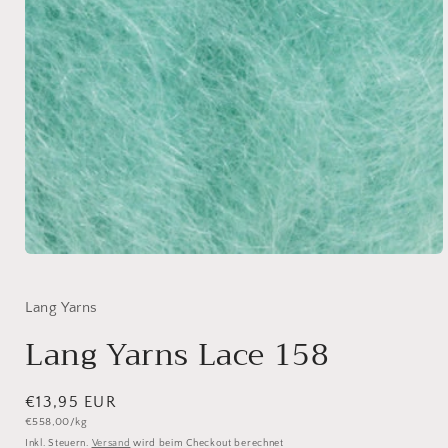
Medien
1
in
Modal
Lang Yarns
öffnen
Lang Yarns Lace 158
Normaler
€13,95 EUR
Grundpreis
€558,00/kg
Preis
Inkl. Steuern.
Versand
wird beim Checkout berechnet