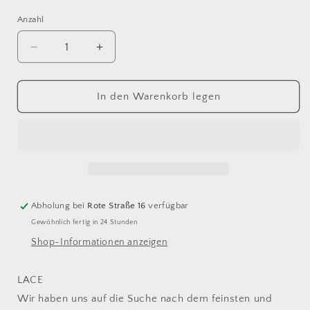
Anzahl
Anzahl
Verringere
Erhöhe
die
die
Menge
Menge
für
für
In den Warenkorb legen
Lang
Lang
Yarns
Yarns
Lace
Lace
158
158
Abholung bei
Rote Straße 16
verfügbar
Gewöhnlich fertig in 24 Stunden
Shop-Informationen anzeigen
LACE
Wir haben uns auf die Suche nach dem feinsten und