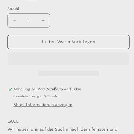
Anzahl
Anzahl
Verringere
Erhöhe
die
die
Menge
Menge
für
für
In den Warenkorb legen
Lang
Lang
Yarns
Yarns
Lace
Lace
133
133
Abholung bei
Rote Straße 16
verfügbar
Gewöhnlich fertig in 24 Stunden
Shop-Informationen anzeigen
LACE
Wir haben uns auf die Suche nach dem feinsten und