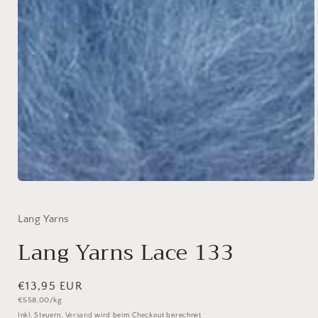
Medien
1
in
Modal
Lang Yarns
öffnen
Lang Yarns Lace 133
Normaler
€13,95 EUR
Grundpreis
€558,00/kg
Preis
Inkl. Steuern.
Versand
wird beim Checkout berechnet