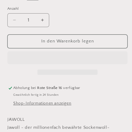
Anzahl
Anzahl
Verringere
Erhöhe
die
die
Menge
Menge
für
für
In den Warenkorb legen
Lang
Lang
Yarns
Yarns
Jawoll
Jawoll
5
5
Abholung bei
Rote Straße 16
verfügbar
Gewöhnlich fertig in 24 Stunden
Shop-Informationen anzeigen
JAWOLL
Jawoll - der millionenfach bewährte Sockenwoll-