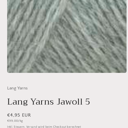
Medien
1
in
Modal
Lang Yarns
öffnen
Lang Yarns Jawoll 5
Normaler
€4,95 EUR
Grundpreis
€99,00/kg
Preis
Inkl. Steuern.
Versand
wird beim Checkout berechnet