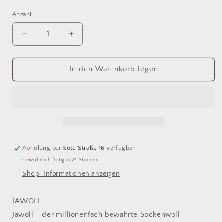
Anzahl
Anzahl
Verringere
Erhöhe
die
die
Menge
Menge
für
für
In den Warenkorb legen
Lang
Lang
Yarns
Yarns
Jawoll
Jawoll
190
190
Abholung bei
Rote Straße 16
verfügbar
Gewöhnlich fertig in 24 Stunden
Shop-Informationen anzeigen
JAWOLL
Jawoll - der millionenfach bewährte Sockenwoll-