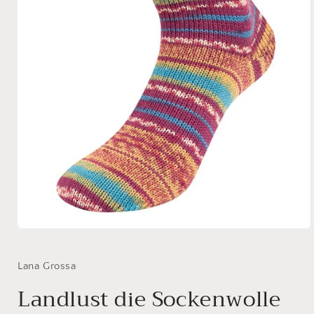
Medien
1
in
Modal
Lana Grossa
öffnen
Landlust die Sockenwolle