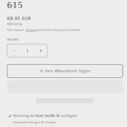
615
Normaler
€8,95 EUR
Grundpreis
€89,50/kg
Preis
Inkl. Steuern.
Versand
wird beim Checkout berechnet
Anzahl
Anzahl
Verringere
Erhöhe
die
die
Menge
Menge
für
für
In den Warenkorb legen
Landlust
Landlust
die
die
Sockenwolle
Sockenwolle
615
615
Abholung bei
Rote Straße 16
verfügbar
Gewöhnlich fertig in 24 Stunden