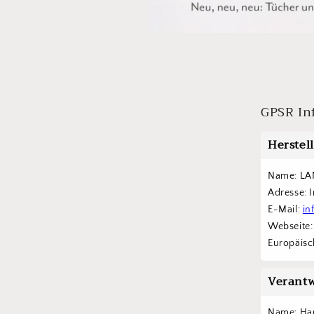
Medien
1
in
Modal
öffnen
GPSR In
Herstel
Name: LA
Adresse: 
E-Mail: 
in
Webseite:
Europäisch
Verantw
Name: Han