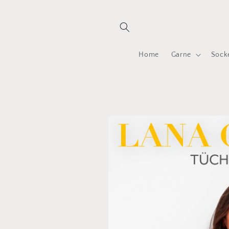
Direkt
zum
Inhalt
Home
Garne
Sock
Zu
Produktinformationen
springen