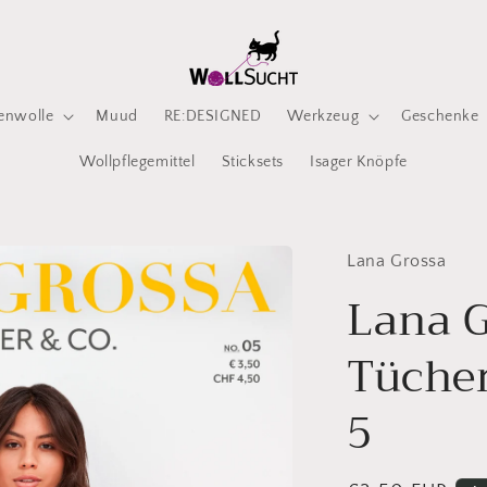
enwolle
Muud
RE:DESIGNED
Werkzeug
Geschenke
Wollpflegemittel
Sticksets
Isager Knöpfe
Lana Grossa
Lana 
Tüche
5