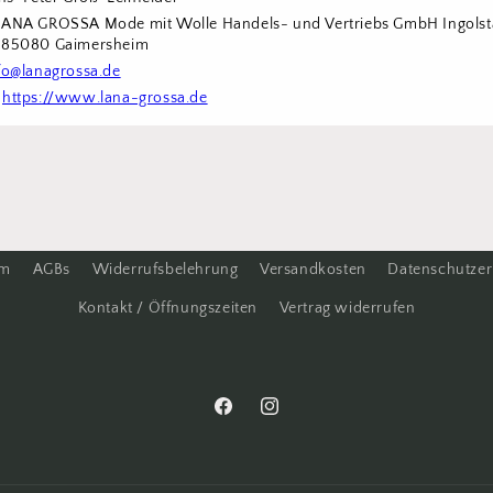
LANA GROSSA Mode mit Wolle Handels- und Vertriebs GmbH Ingolstä
6 85080 Gaimersheim
fo@lanagrossa.de
 
https://www.lana-grossa.de
um
AGBs
Widerrufsbelehrung
Versandkosten
Datenschutzer
Kontakt / Öffnungszeiten
Vertrag widerrufen
Facebook
Instagram