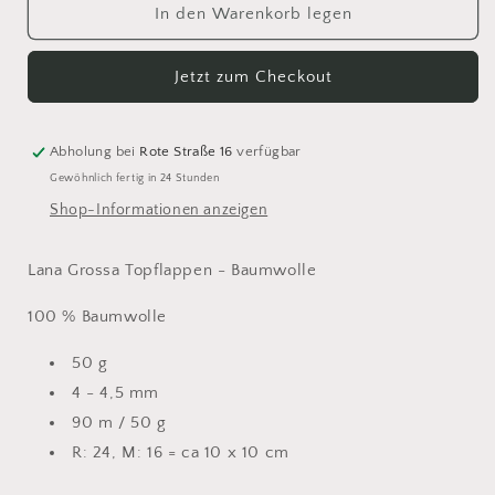
für
für
In den Warenkorb legen
Lana
Lana
Grossa
Grossa
Jetzt zum Checkout
Star
Star
20
20
schwarz
schwarz
Abholung bei
Rote Straße 16
verfügbar
Gewöhnlich fertig in 24 Stunden
Shop-Informationen anzeigen
Lana Grossa Topflappen - Baumwolle
100 % Baumwolle
50 g
4 - 4,5 mm
90 m / 50 g
R: 24, M: 16 = ca 10 x 10 cm