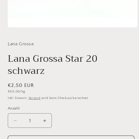
Medien
1
in
Modal
Lana Grossa
öffnen
Lana Grossa Star 20
schwarz
Normaler
€2,50 EUR
Grundpreis
€50,00/kg
Preis
Inkl. Steuern.
Versand
wird beim Checkout berechnet
Anzahl
Anzahl
Verringere
Erhöhe
die
die
Menge
Menge