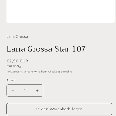
Medien
1
in
Modal
Lana Grossa
öffnen
Lana Grossa Star 107
Normaler
€2,50 EUR
Grundpreis
€50,00/kg
Preis
Inkl. Steuern.
Versand
wird beim Checkout berechnet
Anzahl
Anzahl
Verringere
Erhöhe
die
die
Menge
Menge
für
für
In den Warenkorb legen
Lana
Lana