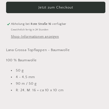
Grossa
Grossa
Jetzt zum Checkout
Star
Star
107
107
Abholung bei
Rote Straße 16
verfügbar
Gewöhnlich fertig in 24 Stunden
Shop-Informationen anzeigen
Lana Grossa Topflappen - Baumwolle
100 % Baumwolle
50 g
4 - 4,5 mm
90 m / 50 g
R: 24, M: 16 = ca 10 x 10 cm