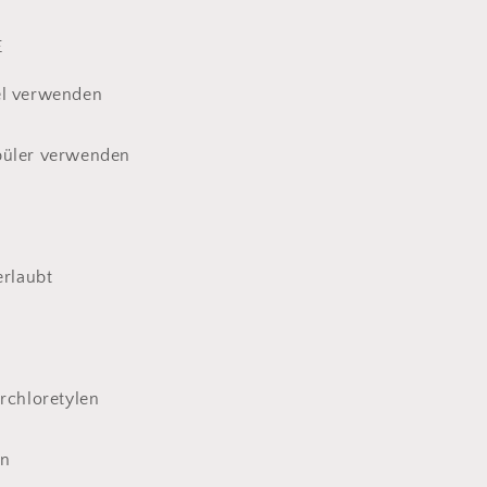
E
el verwenden
püler verwenden
erlaubt
erchloretylen
en