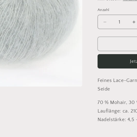
Anzahl
Anzahl
Verringere
E
die
d
Menge
M
für
f
Lana
L
Grossa
G
Je
Silkhair
S
41
4
Feines Lace-Gar
Seide
70 % Mohair, 30
Lauflänge: ca. 21
Nadelstärke: 4,