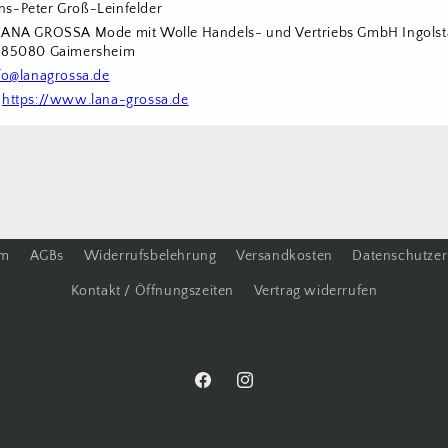
s-Peter Groß-Leinfelder
LANA GROSSA Mode mit Wolle Handels- und Vertriebs GmbH Ingolstä
6 85080 Gaimersheim
fo@lanagrossa.de
 
https://www.lana-grossa.de
um
AGBs
Widerrufsbelehrung
Versandkosten
Datenschutzer
Kontakt / Öffnungszeiten
Vertrag widerrufen
Facebook
Instagram