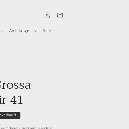
Einloggen
Warenkorb
Anleitungen
Sale
Grossa
ir 41
sverkauft
d
wird beim Checkout berechnet