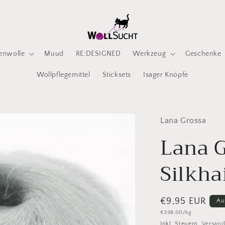
enwolle
Muud
RE:DESIGNED
Werkzeug
Geschenke
Wollpflegemittel
Sticksets
Isager Knöpfe
Lana Grossa
Lana 
Silkha
Normaler
€9,95 EUR
Au
Grundpreis
€398,00/kg
Preis
Inkl. Steuern.
Versan