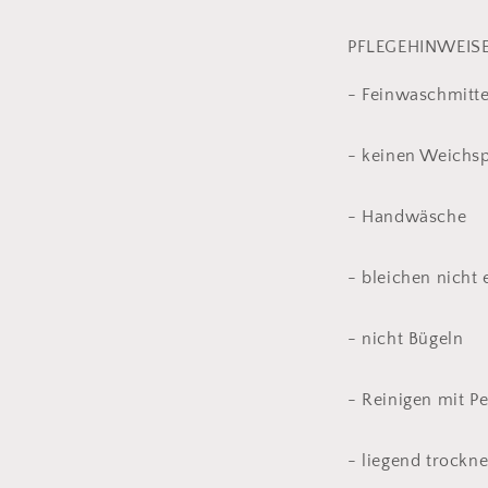
PFLEGEHINWEIS
- Feinwaschmitt
- keinen Weichs
- Handwäsche
- bleichen nicht 
- nicht Bügeln
- Reinigen mit P
- liegend trockn