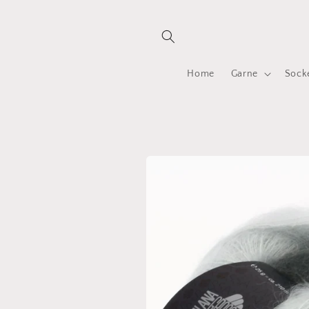
Direkt
zum
Inhalt
Home
Garne
Sock
Zu
Produktinformationen
springen