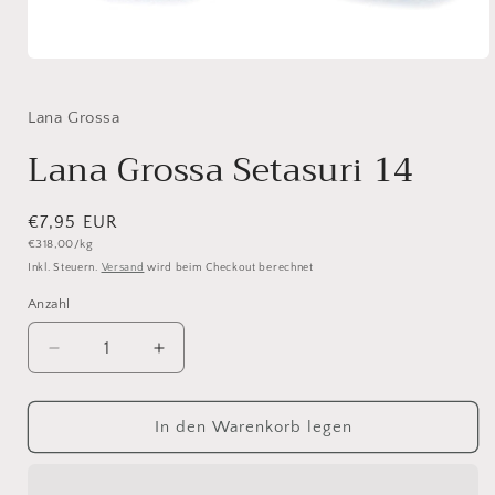
Medien
1
in
Modal
Lana Grossa
öffnen
Lana Grossa Setasuri 14
Normaler
€7,95 EUR
Grundpreis
€318,00/kg
Preis
Inkl. Steuern.
Versand
wird beim Checkout berechnet
Anzahl
Anzahl
Verringere
Erhöhe
die
die
Menge
Menge
für
für
In den Warenkorb legen
Lana
Lana
Grossa
Grossa